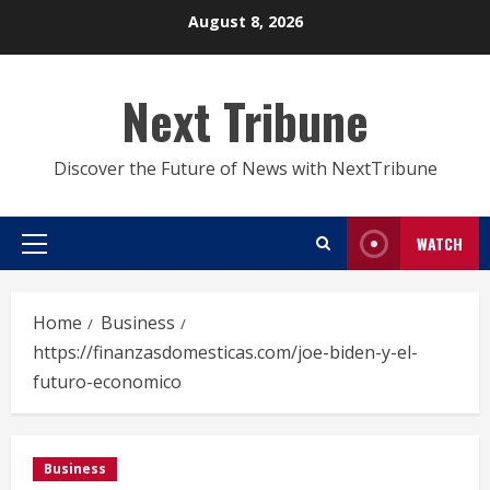
Skip
August 8, 2026
to
content
Next Tribune
Discover the Future of News with NextTribune
WATCH
Primary
Menu
Home
Business
https://finanzasdomesticas.com/joe-biden-y-el-
futuro-economico
Business